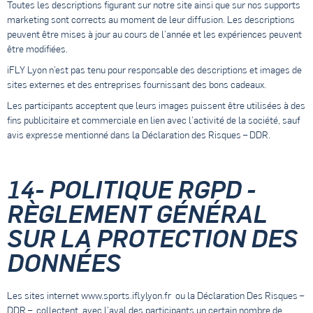
Toutes les descriptions figurant sur notre site ainsi que sur nos supports
marketing sont corrects au moment de leur diffusion. Les descriptions
peuvent être mises à jour au cours de l’année et les expériences peuvent
être modifiées.
iFLY Lyon n’est pas tenu pour responsable des descriptions et images de
sites externes et des entreprises fournissant des bons cadeaux.
Les participants acceptent que leurs images puissent être utilisées à des
fins publicitaire et commerciale en lien avec l’activité de la société, sauf
avis expresse mentionné dans la Déclaration des Risques – DDR.
14- POLITIQUE RGPD -
RÈGLEMENT GÉNÉRAL
SUR LA PROTECTION DES
DONNÉES
Les sites internet www.sports.iflylyon.fr ou la Déclaration Des Risques –
DDR –, collectent, avec l’aval des participants un certain nombre de